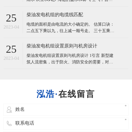
发电机；施工单位又该用什么样的发电机；单
腐蚀气体，如二氧化硫 2、柴油发电机组的组
成： 柴油发动机、发电机、控制器。其他组成部
柴油发电机组的电缆线匹配
25
分：底座、底座油箱、散热器、水箱、 反冲垫、
电缆的面积是由电流的大小确定的。 估算口诀：
防音箱、消音器、静音箱等部件组成。 3、柴油
2023-04
二点五下乘以九，往上减一顺号走。 三十五乘三
发电机组三滤更换时间是多久：
点五，双双成组减点五。 条件有变加折算，高温
九折铜升级。 穿管根数二三四，八七六折满载
柴油发电机组设置原则与机房设计
25
流。 说明：本口诀对各种绝缘线的载流量不是直
柴油发电机组设置原则与机房设计 1引言 新型建
接指出，而是以“截面乘以一定的倍数”来表示，
2023-04
筑人流密集，出于防火、消防安全的需要，对供
通过心算而得。可以看出：倍数随截面
电可靠性提出了严格的要求。目前我们一般采用
柴油发电机组作为应急电源，因为柴油发电机的
容量较大，持续供电时间长，可独立运行，不受
电网故障的影响，可靠性较高。尤其是某些地区
在线留言
常用市电不是很可靠的情况下，把柴油发