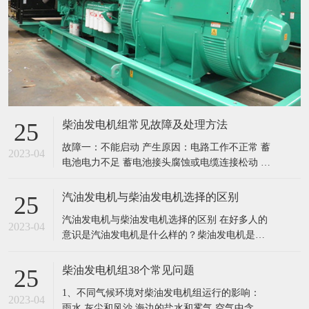
柴油发电机组常见故障及处理方法
25
故障一：不能启动 产生原因：电路工作不正常 蓄
2023-04
电池电力不足 蓄电池接头腐蚀或电缆连接松动 电
缆连接不良或充电器或蓄电池故障 启动马达故障
控制屏之启动电路故障 其他可能出现之故障 处理
汽油发电机与柴油发电机选择的区别
25
方法：检查电路 给蓄电池充电，必要时更换电池
汽油发电机与柴油发电机选择的区别 在好多人的
检查电缆之接线柱，拧紧螺母，更换腐蚀严重的
2023-04
意识是汽油发电机是什么样的？柴油发电机是什
连接 子及螺母 检查充电器
么样的？我哪里哪里用，该用汽油的好还是柴油
的号。而且很多客户在买发电机之前都不知道自
柴油发电机组38个常见问题
25
己需要多大的发电机，在这里我们简单讲讲汽油
1、不同气候环境对柴油发电机组运行的影响：
发电机和柴油发电机的区别，家庭该用什么样的
2023-04
雨水 灰尘和风沙 海边的盐水和雾气 空气中含有