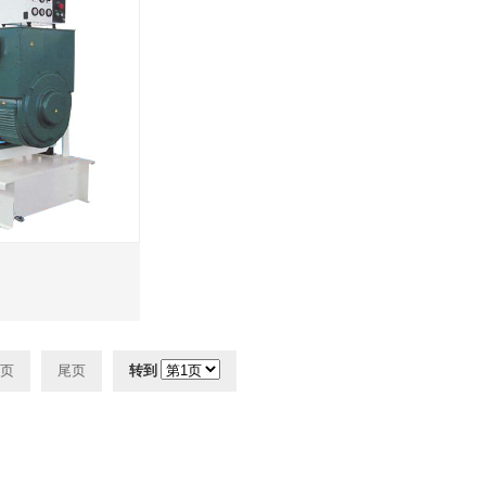
页
尾页
转到