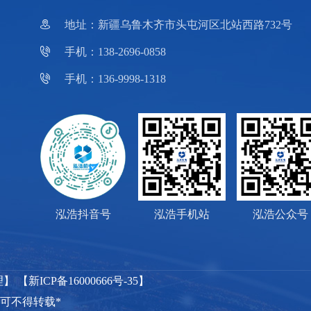

地址：新疆乌鲁木齐市头屯河区北站西路732号

手机：138-2696-0858

手机：136-9998-1318
泓浩抖音号
泓浩手机站
泓浩公众号
理
】 【
新ICP备16000666号-35
】
可不得转载*