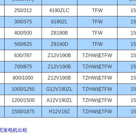
250/312
4190ZLC
TFW
15
300/375
6190ZL
TFW
15
400/500
Z8190B
TFW
15
500/625
Z8190D
TFW
15
630/787
Z12V190B
TZHW
或
TFW
15
700/875
Z12V190B
TZHW
或
TFW
15
800/1000
Z12V190B
TZHW
或
TFW
15
1000/1250
G12V190ZL
TZHW
或
TFW
15
1200/1500
A12V190ZL
TZHW
或
TFW
15
1500/1875
H12V19Z
TZHW
或
TFW
15
莞发电机出租