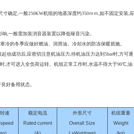
确定,一般250KW机组的地基深度约350ｍｍ,如不固定安装,
的影响,一般需加装消音器装置以降低噪音污染。
别在寒冷的冬季应做好燃油、润滑油、冷却水的防冻保暖措施。
动成功后,应密切注意机油压力,待机油压力达到5bar时,方可逐
r时,才可进入全负荷运转。机组正常工作时,水温不得大于90℃,油
于良好备用状态。
转速
额定电流
外形尺寸
机组重量
 speed
Rated current
Overall Size
Weight
min)
(A)
L×W×H(mm)
(kg)