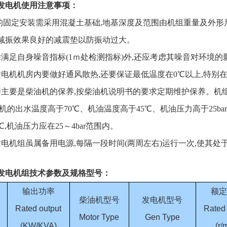
发电机使用注意事项：
的固定安装需采用混凝土基础,地基深度及范围由机组重量及外形尺寸
减振效果良好的减震垫以防振动过大。
除满足自身噪音指标(1ｍ处检测指标)外,还应考虑其噪音对环境
发电机机房内要做好通风散热,还要保证最低温度在0℃以上,特
养主要是柴油机的保养,按柴油机说明书的要求定期维护保养。机组起
机的出水温度高于70℃、机油温度高于45℃、机油压力高于25ba
℃,机油压力应在25～4bar范围内。
发电机组虽属备用电源,每隔一段时间(两周左右)运行一次,使其处
发电机组
技术参数及规格型号：
输出功率
额定
柴油机型号
发电机型号
Rated output
Rated
Motor Type
Gen Type
(KW/KVA)
(r/